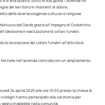
 e di alta qualità.
Sotto la sua guida, l’azienda ha
glie del territorio in momenti di dolore,
petto delle diverse esigenze culturali e religiose.
elnuovo del Garda grazie all’impegno di Costantino
ll’ideazione e realizzazione di cofani funebri.
o la lavorazione dei cofani funebri all’attività di
o e Michele nell’azienda coincide con un ampliamento
ovedì 24 aprile 2025 alle ore 15:00 presso la chiesa di
e colleghi hanno partecipato alla cerimonia per
 segno indelebile nella comunità.