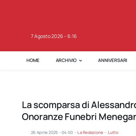
Skip
to
content
7 Agosto 2026 - 6:16
HOME
ARCHIVIO
ANNIVERSARI
La scomparsa di Alessandro
Onoranze Funebri Menegard
26 Aprile 2025 - 04:00
-
La Redazione
-
Lutto