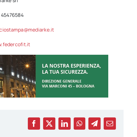
arkè srl
6 45476584
ficiostampa@
mediarke.it
federcofit.it