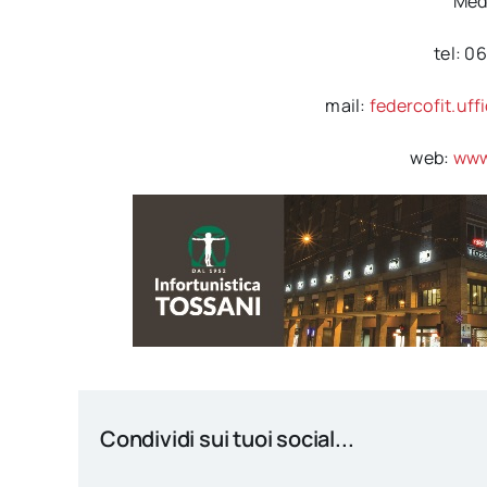
Medi
tel: 0
mail:
federcofit.uf
web:
www.
Condividi sui tuoi social...