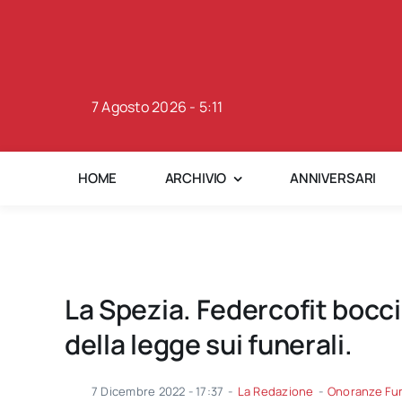
Skip
to
content
7 Agosto 2026 - 5:11
HOME
ARCHIVIO
ANNIVERSARI
La Spezia. Federcofit boccia
della legge sui funerali.
7 Dicembre 2022 - 17:37
-
La Redazione
-
Onoranze Fu