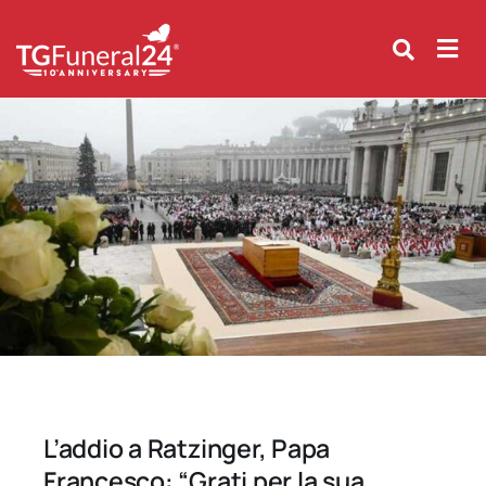
Skip
to
content
L’addio a Ratzinger, Papa
Francesco: “Grati per la sua