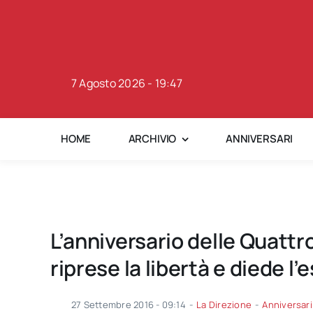
Skip
to
content
7 Agosto 2026 - 19:47
HOME
ARCHIVIO
ANNIVERSARI
L’anniversario delle Quattr
riprese la libertà e diede l’e
27 Settembre 2016 - 09:14
-
La Direzione
-
Anniversari