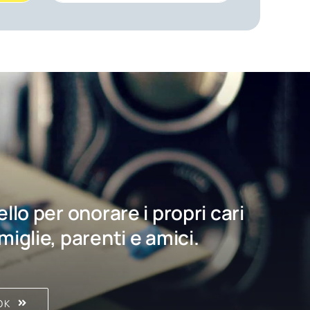
bello per onorare i propri cari
amiglie, parenti e amici.
OK