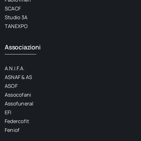
SCACF
Studio 3A
TANEXPO
Associazioni
A.N.I.F.A.
ASNAF & AS
ASOF
Assocofani
Assofuneral
EFI
Federcofit
Feniof