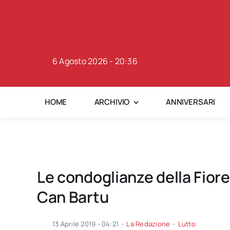
Skip
to
content
6 Agosto 2026 - 20:36
HOME
ARCHIVIO
ANNIVERSARI
Le condoglianze della Fiore
Can Bartu
13 Aprile 2019 - 04:21
-
La Redazione
-
Lutto