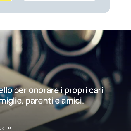
bello per onorare i propri cari
amiglie, parenti e amici.
OK