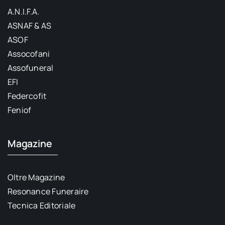
A.N.I.F.A.
ASNAF & AS
ASOF
Assocofani
Assofuneral
EFI
Federcofit
Feniof
Magazine
Oltre Magazine
Resonance Funeraire
Tecnica Editoriale