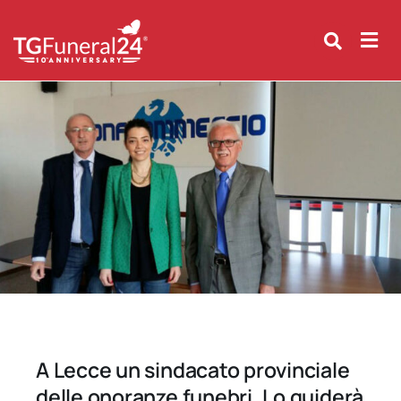
Skip
to
content
A Lecce un sindacato provinciale
delle onoranze funebri. Lo guiderà