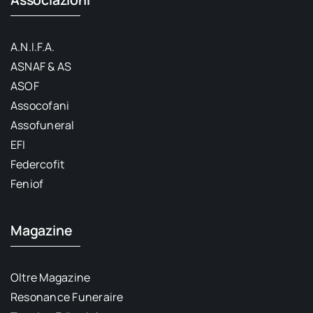
A.N.I.F.A.
ASNAF & AS
ASOF
Assocofani
Assofuneral
EFI
Federcofit
Feniof
Magazine
Oltre Magazine
Resonance Funeraire