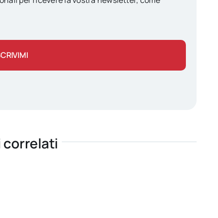
onali per ricevere la vostra newsletter, come
SCRIVIMI
i correlati