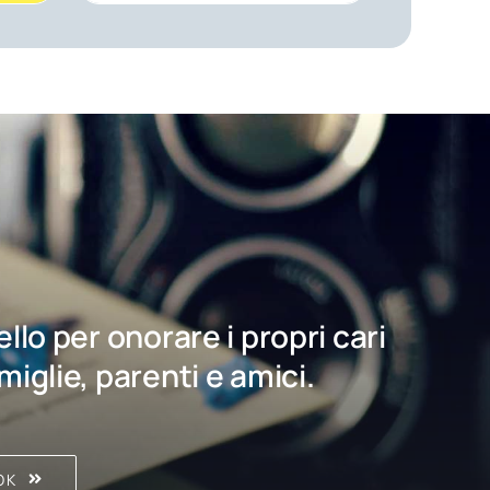
bello per onorare i propri cari
amiglie, parenti e amici.
OK