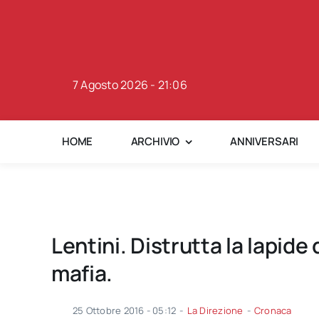
Skip
to
content
7 Agosto 2026 - 21:06
HOME
ARCHIVIO
ANNIVERSARI
Lentini. Distrutta la lapide
mafia.
25 Ottobre 2016 - 05:12
-
La Direzione
-
Cronaca