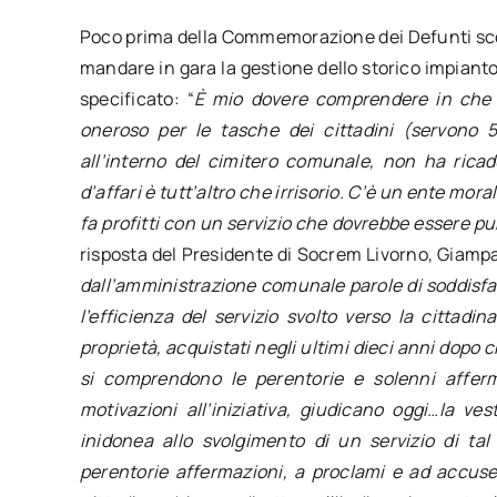
Poco prima della Commemorazione dei Defunti scop
mandare in gara la gestione dello storico impianto
specificato: “
È mio dovere comprendere in che mo
oneroso per le tasche dei cittadini (servono
all’interno del cimitero comunale, non ha ricad
d’affari è tutt’altro che irrisorio. C’è un ente m
fa profitti con un servizio che dovrebbe essere pu
risposta del Presidente di Socrem Livorno, Giampao
dall’amministrazione comunale parole di soddisfaz
l’efficienza del servizio svolto verso la cittadi
proprietà, acquistati negli ultimi dieci anni dopo
si comprendono le perentorie e solenni affermaz
motivazioni all’iniziativa, giudicano oggi…la ve
inidonea allo svolgimento di un servizio di tal
perentorie affermazioni, a proclami e ad accus