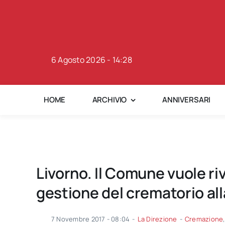
Skip
to
content
6 Agosto 2026 - 14:28
HOME
ARCHIVIO
ANNIVERSARI
Livorno. Il Comune vuole ri
gestione del crematorio al
7 Novembre 2017 - 08:04
-
La Direzione
-
Cremazione