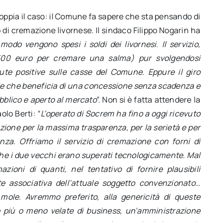
pia il caso: il Comune fa sapere che sta pensando di
 di cremazione livornese. Il sindaco Filippo Nogarin ha
do vengono spesi i soldi dei livornesi. Il servizio,
 500 euro per cremare una salma) pur svolgendosi
ute positive sulle casse del Comune. Eppure il giro
orale che beneficia di una concessione senza scadenza e
bblico e aperto al mercato
”. Non si è fatta attendere la
lo Berti: “
L’operato di Socrem ha fino a oggi ricevuto
ione per la massima trasparenza, per la serietà e per
nanza. Offriamo il servizio di cremazione con forni di
 che i due vecchi erano superati tecnologicamente. Mal
ioni di quanti, nel tentativo di fornire plausibili
ste associativa dell’attuale soggetto convenzionato…
 mole. Avremmo preferito, alla genericità di queste
e più o meno velate di business, un’amministrazione