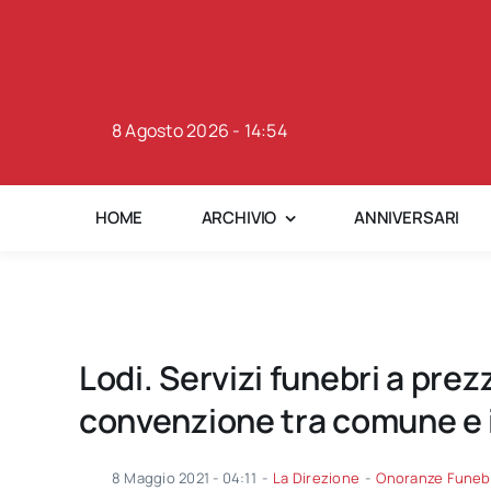
Skip
to
content
8 Agosto 2026 - 14:54
HOME
ARCHIVIO
ANNIVERSARI
Lodi. Servizi funebri a prez
convenzione tra comune e 
8 Maggio 2021 - 04:11
-
La Direzione
-
Onoranze Funeb