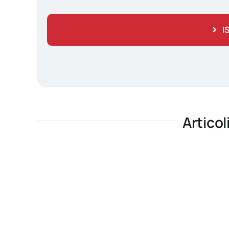
I
Articol