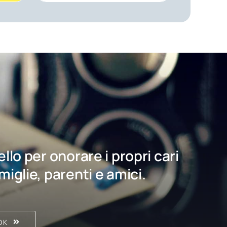
bello per onorare i propri cari
amiglie, parenti e amici.
OK