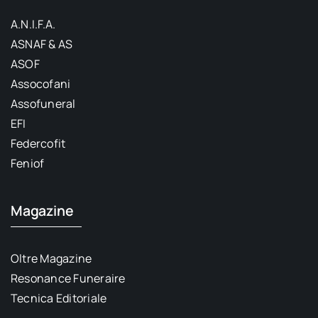
A.N.I.F.A.
ASNAF & AS
ASOF
Assocofani
Assofuneral
EFI
Federcofit
Feniof
Magazine
Oltre Magazine
Resonance Funeraire
Tecnica Editoriale