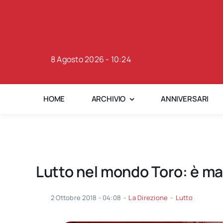
Skip
to
content
8 Agosto 2026 - 10:24
HOME
ARCHIVIO
ANNIVERSARI
Lutto nel mondo Toro: è ma
2 Ottobre 2018 - 04:08
-
La Direzione
-
Lutto