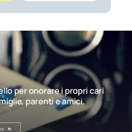
bello per onorare i propri cari
amiglie, parenti e amici.
OK