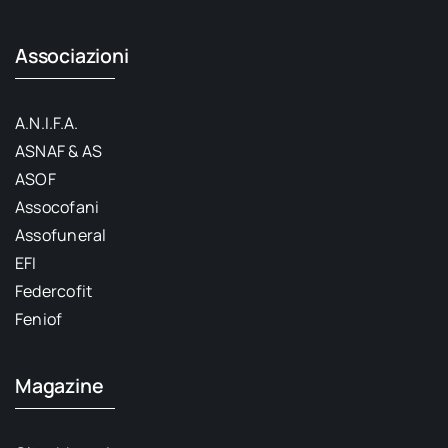
Associazioni
A.N.I.F.A.
ASNAF & AS
ASOF
Assocofani
Assofuneral
EFI
Federcofit
Feniof
Magazine