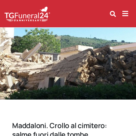
Skip
to
content
Maddaloni. Crollo al cimitero:
salme fuori dalle tombe.