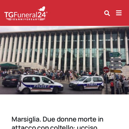
Skip
to
content
Marsiglia. Due donne morte in
attacco con coltello: ucciso