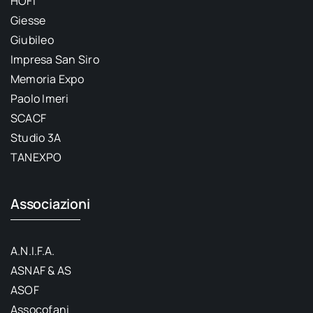
HOFI
Giesse
Giubileo
Impresa San Siro
Memoria Expo
Paolo Imeri
SCACF
Studio 3A
TANEXPO
Associazioni
A.N.I.F.A.
ASNAF & AS
ASOF
Assocofani