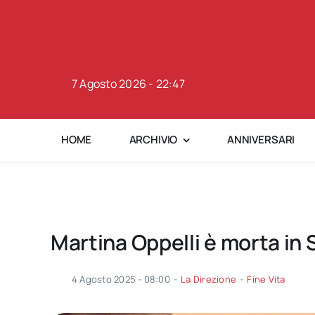
Skip
to
content
7 Agosto 2026 - 22:47
HOME
ARCHIVIO
ANNIVERSARI
Martina Oppelli è morta in 
4 Agosto 2025 - 08:00
-
La Direzione
-
Fine Vita