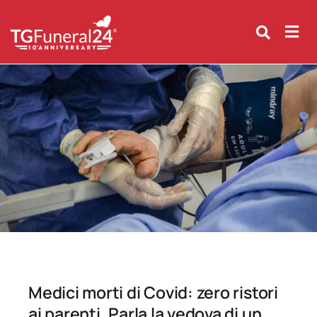
Skip
to
content
Medici morti di Covid: zero ristori
ai parenti. Parla la vedova di un