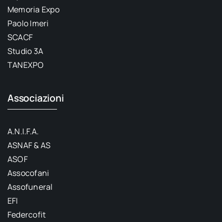
Memoria Expo
Paolo Imeri
SCACF
Studio 3A
TANEXPO
Associazioni
A.N.I.F.A.
ASNAF & AS
ASOF
Assocofani
Assofuneral
EFI
Federcofit