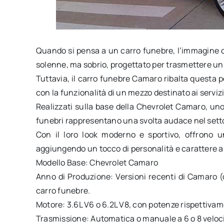
Quando si pensa a un carro funebre, l’immagine c
solenne, ma sobrio, progettato per trasmettere un s
Tuttavia, il carro funebre Camaro ribalta questa 
con la funzionalità di un mezzo destinato ai servizi
Realizzati sulla base della Chevrolet Camaro, uno d
funebri rappresentano una svolta audace nel sett
Con il loro look moderno e sportivo, offrono 
aggiungendo un tocco di personalità e carattere a
Modello Base: Chevrolet Camaro
Anno di Produzione: Versioni recenti di Camaro (
carro funebre.
Motore: 3.6L V6 o 6.2L V8, con potenze rispettivam
Trasmissione: Automatica o manuale a 6 o 8 veloci