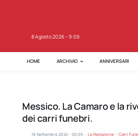
Skip
to
content
8 Agosto 2026 - 9:09
HOME
ARCHIVIO
ANNIVERSARI
Messico. La Camaro e la ri
dei carri funebri.
19 Settembre 2024 - 00:05
-
La Redazione
-
Carri Fun