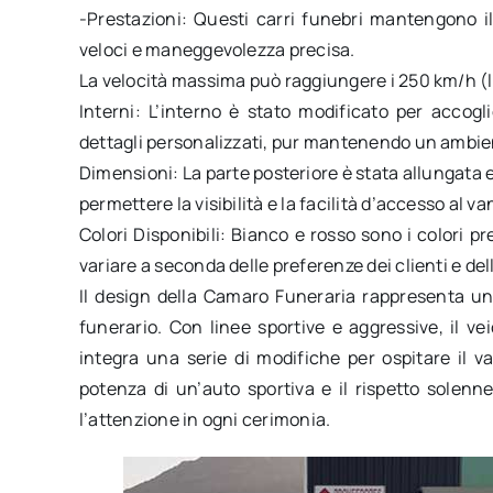
-Prestazioni: Questi carri funebri mantengono i
veloci e maneggevolezza precisa.
La velocità massima può raggiungere i 250 km/h (li
Interni: L’interno è stato modificato per accogl
dettagli personalizzati, pur mantenendo un ambien
Dimensioni: La parte posteriore è stata allungata e
permettere la visibilità e la facilità d’accesso al v
Colori Disponibili: Bianco e rosso sono i colori p
variare a seconda delle preferenze dei clienti e del
Il design della Camaro Funeraria rappresenta una
funerario. Con linee sportive e aggressive, il ve
integra una serie di modifiche per ospitare il v
potenza di un’auto sportiva e il rispetto solenn
l’attenzione in ogni cerimonia.