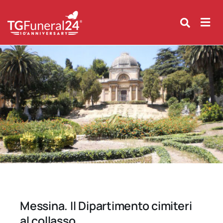
Skip
to
content
Messina. Il Dipartimento cimiteri
al collasso.