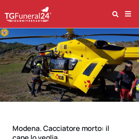
Skip
to
content
Modena. Cacciatore morto: il
cane lo veglia.