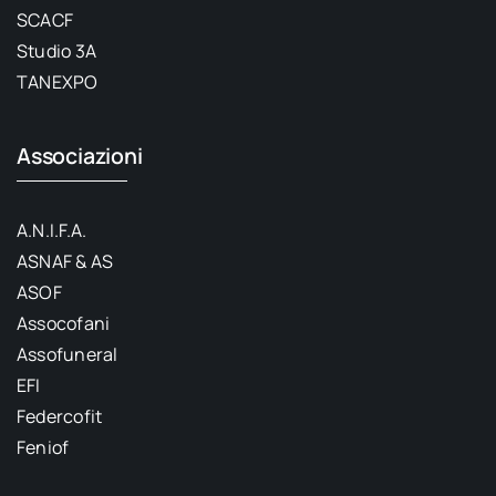
SCACF
Studio 3A
TANEXPO
Associazioni
A.N.I.F.A.
ASNAF & AS
ASOF
Assocofani
Assofuneral
EFI
Federcofit
Feniof