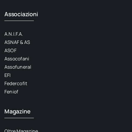
Associazioni
A.N.I.F.A.
ASNAF & AS
ASOF
Assocofani
Assofuneral
EFI
Federcofit
Feniof
Magazine
Oltre Magazine