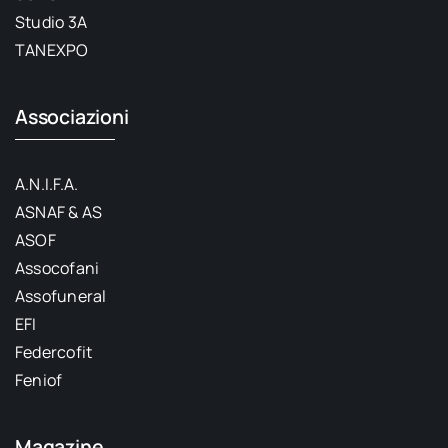
Studio 3A
TANEXPO
Associazioni
A.N.I.F.A.
ASNAF & AS
ASOF
Assocofani
Assofuneral
EFI
Federcofit
Feniof
Magazine