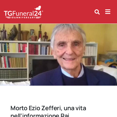
Skip
to
content
Morto Ezio Zefferi, una vita
nell’informazione Rai.