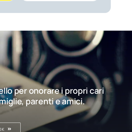
bello per onorare i propri cari
amiglie, parenti e amici.
OK