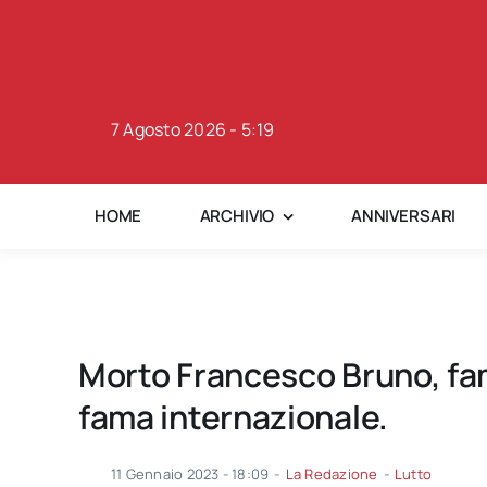
Skip
to
content
7 Agosto 2026 - 5:19
HOME
ARCHIVIO
ANNIVERSARI
Morto Francesco Bruno, fa
fama internazionale.
11 Gennaio 2023 - 18:09
-
La Redazione
-
Lutto