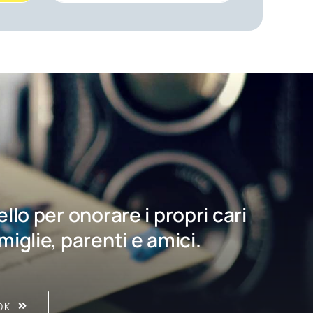
bello per onorare i propri cari
amiglie, parenti e amici.
OK