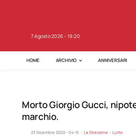
Skip
to
content
7 Agosto 2026 - 19:20
HOME
ARCHIVIO
ANNIVERSARI
Morto Giorgio Gucci, nipote
marchio.
23 Dicembre 2020 - 04:15
-
La Direzione
-
Lutto