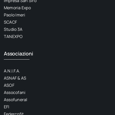
Impresa San Siro
Memoria Expo
Paolo Imeri
SCACF
Studio 3A
TANEXPO
Associazioni
A.N.I.F.A.
ASNAF & AS
ASOF
Assocofani
Assofuneral
EFI
Federcofit