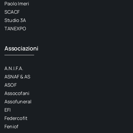
Paolo Imeri
SCACF
Studio 3A
TANEXPO
Associazioni
A.N.I.F.A.
ASNAF & AS
ASOF
Assocofani
Assofuneral
EFI
Federcofit
Feniof