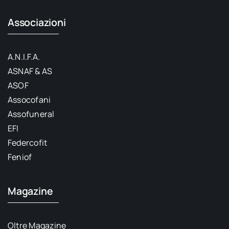
Associazioni
A.N.I.F.A.
ASNAF & AS
ASOF
Assocofani
Assofuneral
EFI
Federcofit
Feniof
Magazine
Oltre Magazine