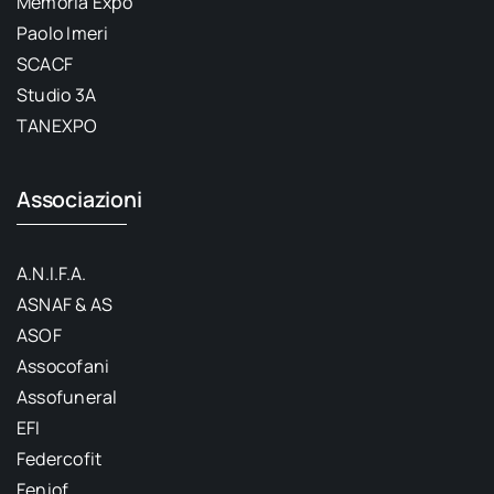
Memoria Expo
Paolo Imeri
SCACF
Studio 3A
TANEXPO
Associazioni
A.N.I.F.A.
ASNAF & AS
ASOF
Assocofani
Assofuneral
EFI
Federcofit
Feniof