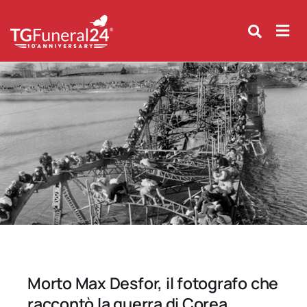
Skip
to
content
Morto Max Desfor, il fotografo che
raccontò la guerra di Corea.