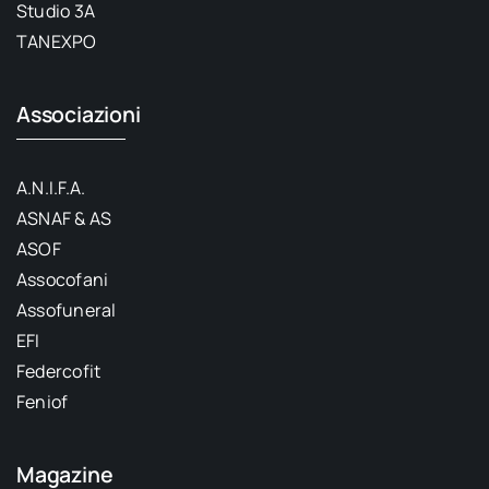
Studio 3A
TANEXPO
Associazioni
A.N.I.F.A.
ASNAF & AS
ASOF
Assocofani
Assofuneral
EFI
Federcofit
Feniof
Magazine