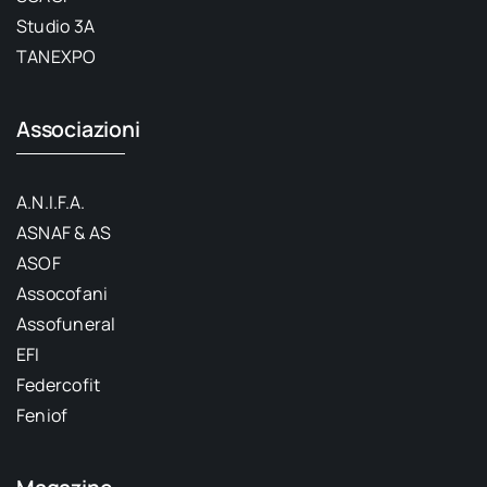
Studio 3A
TANEXPO
Associazioni
A.N.I.F.A.
ASNAF & AS
ASOF
Assocofani
Assofuneral
EFI
Federcofit
Feniof