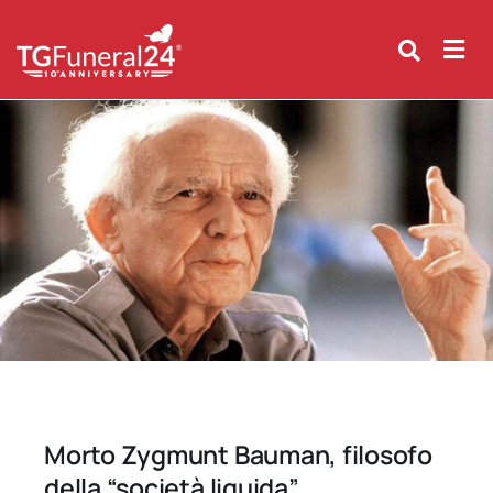
Skip
to
content
Morto Zygmunt Bauman, filosofo
della “società liquida”.