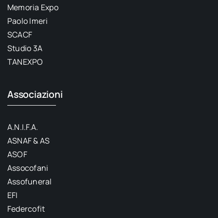
Memoria Expo
Paolo Imeri
SCACF
Studio 3A
TANEXPO
Associazioni
A.N.I.F.A.
ASNAF & AS
ASOF
Assocofani
Assofuneral
EFI
Federcofit