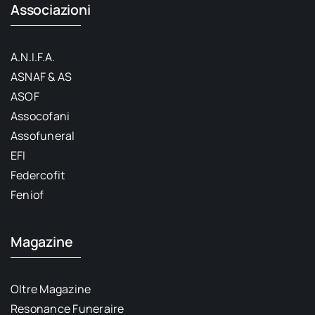
Associazioni
A.N.I.F.A.
ASNAF & AS
ASOF
Assocofani
Assofuneral
EFI
Federcofit
Feniof
Magazine
Oltre Magazine
Resonance Funeraire