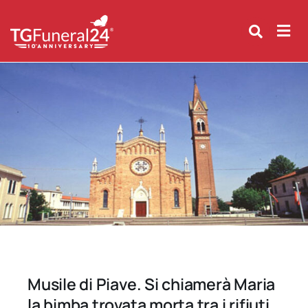
Skip
to
content
Musile di Piave. Si chiamerà Maria
la bimba trovata morta tra i rifiuti.