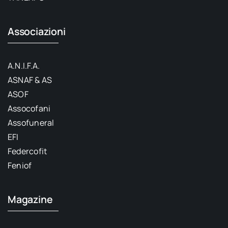
Associazioni
A.N.I.F.A.
ASNAF & AS
ASOF
Assocofani
Assofuneral
EFI
Federcofit
Feniof
Magazine