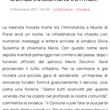
12 Novembre 2017 - 04:06
-
La Direzione
-
Cronaca
La neonata trovata morta tra l’immondizia a Musile di
Piave avrà un nome: la cittadinanza ha chiesto con
numerosi messaggi e lettere arrivate al sindaco Silvia
Susanna di chiamarla Maria. Con questo nome sarà
sepolta martedì pomeriggio nel cimitero del paese, dopo i
funerali officiati dal parroco Mario Zecchin. Sarà
proclamato il lutto cittadino. Per la cerimonia è già
iniziata una piccola gara di solidarietà: un’impresa di
onoranze funebri fornirà gratuitamente il servizio, così
come una fioreria. “
Siamo tutti sconvolti per questa
vicenda che ha colpito nel profondo la nostra comunità
”,
commenta la sindaca. “
Il Comune vuole fare la sua parte
per darle degna sepoltura. Per questa vita troppo breve e