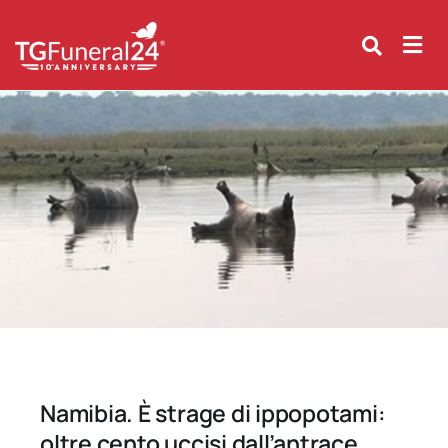
Skip
to
content
Namibia. È strage di ippopotami:
oltre cento uccisi dall’antrace.