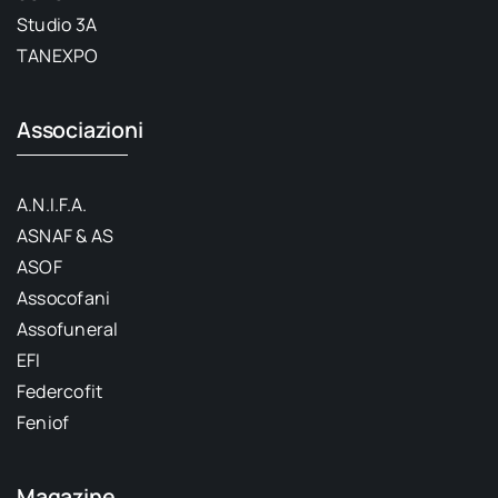
Studio 3A
TANEXPO
Associazioni
A.N.I.F.A.
ASNAF & AS
ASOF
Assocofani
Assofuneral
EFI
Federcofit
Feniof
Magazine