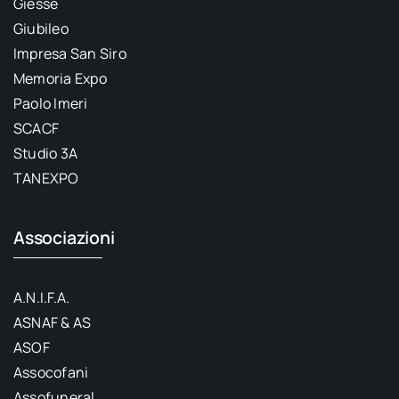
Giesse
Giubileo
Impresa San Siro
Memoria Expo
Paolo Imeri
SCACF
Studio 3A
TANEXPO
Associazioni
A.N.I.F.A.
ASNAF & AS
ASOF
Assocofani
Assofuneral