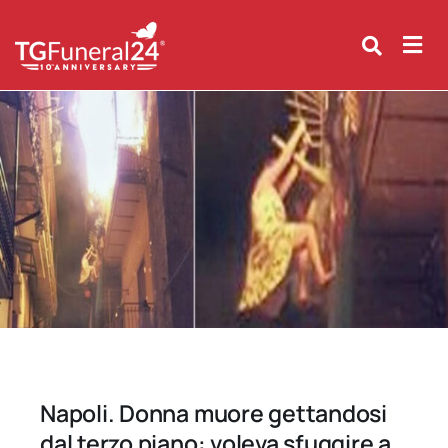
Skip
to
content
Napoli. Donna muore gettandosi
dal terzo piano: voleva sfuggire a