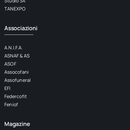
Studio 3A
TANEXPO
Associazioni
A.N.I.F.A.
ASNAF & AS
ASOF
Assocofani
Assofuneral
EFI
Federcofit
Feniof
Magazine