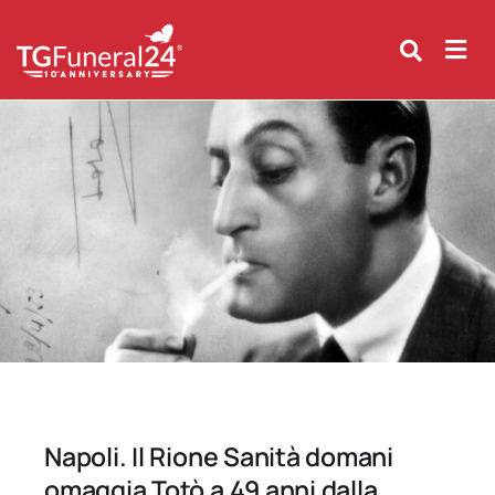
Skip
to
content
Napoli. Il Rione Sanità domani
omaggia Totò a 49 anni dalla