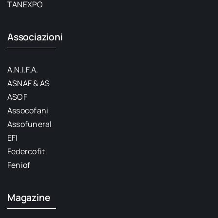
TANEXPO
Associazioni
A.N.I.F.A.
ASNAF & AS
ASOF
Assocofani
Assofuneral
EFI
Federcofit
Feniof
Magazine