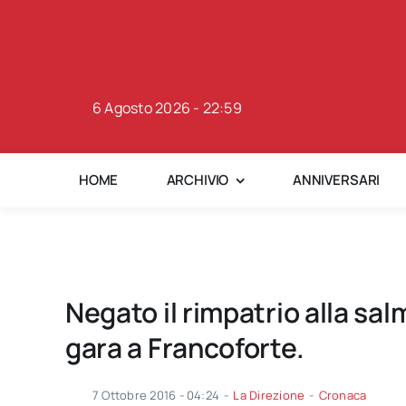
Skip
to
content
6 Agosto 2026 - 22:59
HOME
ARCHIVIO
ANNIVERSARI
Negato il rimpatrio alla sa
gara a Francoforte.
7 Ottobre 2016 - 04:24
-
La Direzione
-
Cronaca