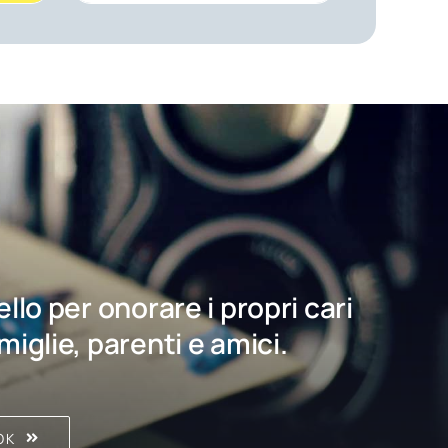
bello per onorare i propri cari
amiglie, parenti e amici.
OK