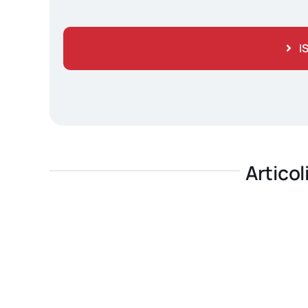
I
Articol