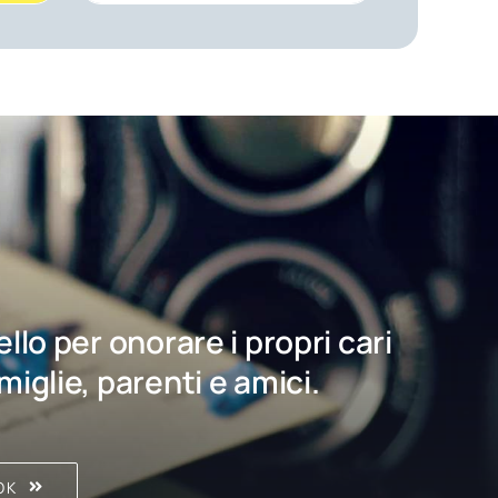
bello per onorare i propri cari
amiglie, parenti e amici.
OK