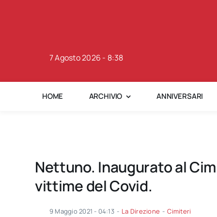
Skip
to
content
7 Agosto 2026 - 8:38
HOME
ARCHIVIO
ANNIVERSARI
Nettuno. Inaugurato al Cim
vittime del Covid.
9 Maggio 2021 - 04:13
-
La Direzione
-
Cimiteri