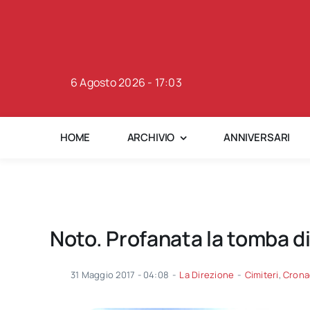
Skip
to
content
6 Agosto 2026 - 17:03
HOME
ARCHIVIO
ANNIVERSARI
Noto. Profanata la tomba d
31 Maggio 2017 - 04:08
-
La Direzione
-
Cimiteri
,
Crona