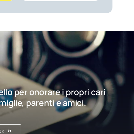
bello per onorare i propri cari
amiglie, parenti e amici.
OK