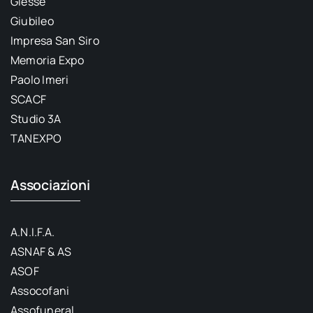
Giesse
Giubileo
Impresa San Siro
Memoria Expo
Paolo Imeri
SCACF
Studio 3A
TANEXPO
Associazioni
A.N.I.F.A.
ASNAF & AS
ASOF
Assocofani
Assofuneral