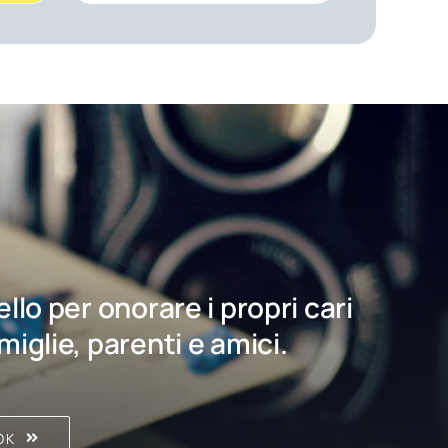
bello per onorare i propri cari
amiglie, parenti e amici.
OK