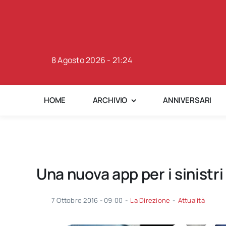
Skip
to
content
8 Agosto 2026 - 21:24
HOME
ARCHIVIO
ANNIVERSARI
Una nuova app per i sinistri 
7 Ottobre 2016 - 09:00
-
La Direzione
-
Attualità