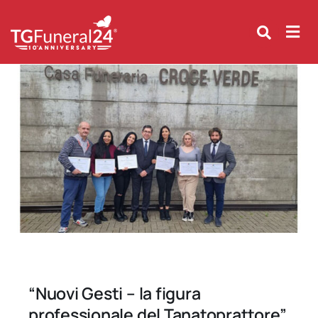
Skip
to
content
“Nuovi Gesti – la figura
professionale del Tanatoprattore”.