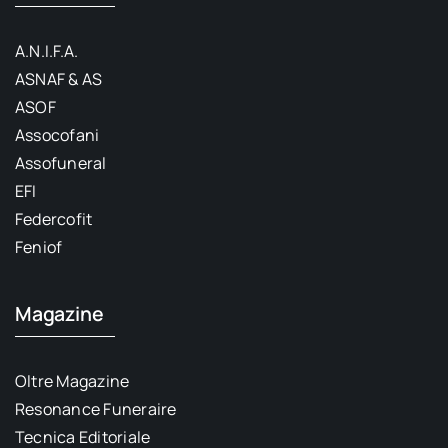
A.N.I.F.A.
ASNAF & AS
ASOF
Assocofani
Assofuneral
EFI
Federcofit
Feniof
Magazine
Oltre Magazine
Resonance Funeraire
Tecnica Editoriale