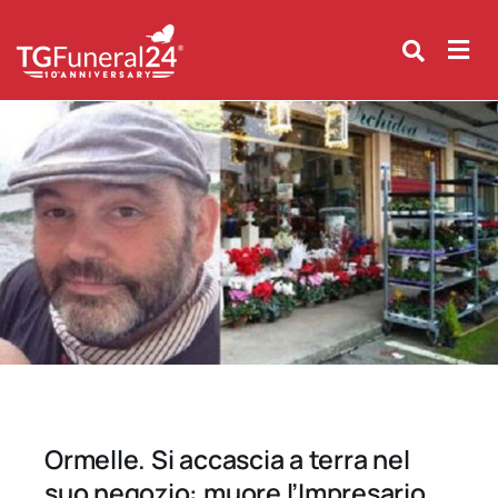
Skip
to
content
Ormelle. Si accascia a terra nel
suo negozio: muore l’Impresario