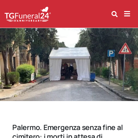
Skip
to
content
Palermo. Emergenza senza fine al
cimitero: i morti in attesa di