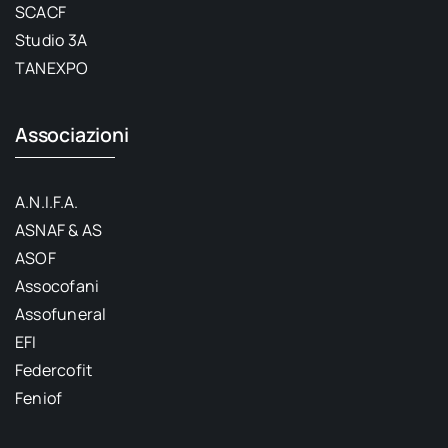
SCACF
Studio 3A
TANEXPO
Associazioni
A.N.I.F.A.
ASNAF & AS
ASOF
Assocofani
Assofuneral
EFI
Federcofit
Feniof