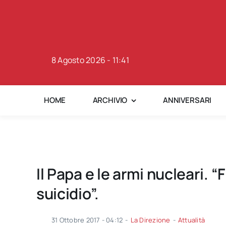
Skip
to
content
8 Agosto 2026 - 11:41
HOME
ARCHIVIO
ANNIVERSARI
Il Papa e le armi nucleari. “
suicidio”.
31 Ottobre 2017 - 04:12
-
La Direzione
-
Attualità