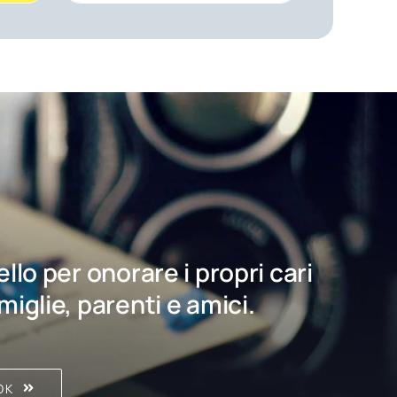
bello per onorare i propri cari
amiglie, parenti e amici.
OK