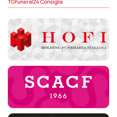
TGFuneral24 Consiglia