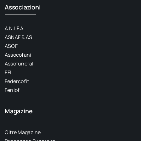
Associazioni
A.N.I.F.A.
ASNAF & AS
ASOF
Assocofani
Assofuneral
EFI
Federcofit
Feniof
Magazine
Oltre Magazine
Resonance Funeraire