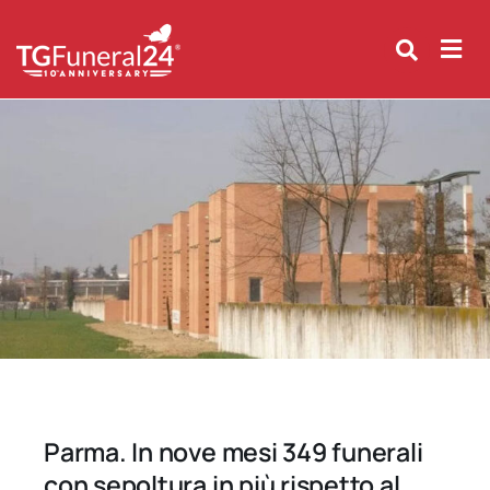
Skip
to
content
Parma. In nove mesi 349 funerali
con sepoltura in più rispetto al